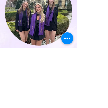
Praeses: Rafke Kokelkoren
Ab Actis: Jolie Stiphout
Quaestrix: Suzanne Vonk