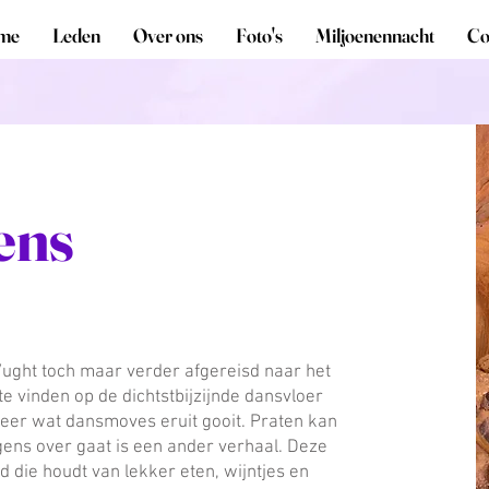
me
Leden
Over ons
Foto's
Miljoenennacht
Co
ens
e Vught toch maar verder afgereisd naar het
te vinden op de dichtstbijzijnde dansvloer
er wat dansmoves eruit gooit. Praten kan
gens over gaat is een ander verhaal. Deze
d die houdt van lekker eten, wijntjes en