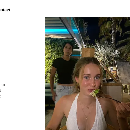
ntact
 in
t
t