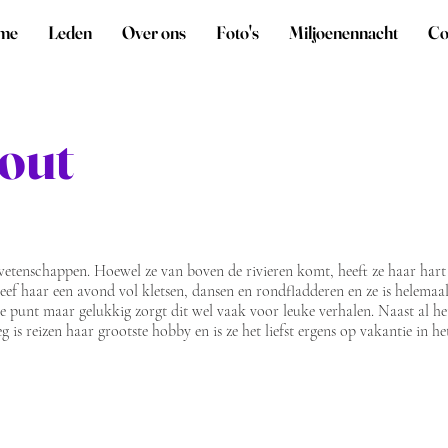
me
Leden
Over ons
Foto's
Miljoenennacht
Co
hout
swetenschappen. Hoewel ze van boven de rivieren komt, heeft ze haar hart
Geef haar een avond vol kletsen, dansen en rondfladderen en ze is helemaal
te punt maar gelukkig zorgt dit wel vaak voor leuke verhalen. Naast al he
g is reizen haar grootste hobby en is ze het liefst ergens op vakantie in he