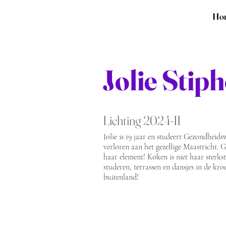
Ho
Jolie Stip
Lichting 2024-II
Jolie is 19 jaar en studeert Gezondheid
verloren aan het gezellige Maastricht. 
haar element! Koken is niet haar sterks
studeren, terrassen en dansjes in de kroe
buitenland!