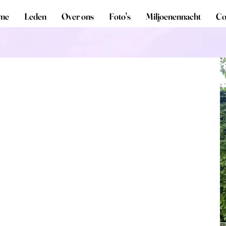
me
Leden
Over ons
Foto's
Miljoenennacht
Co